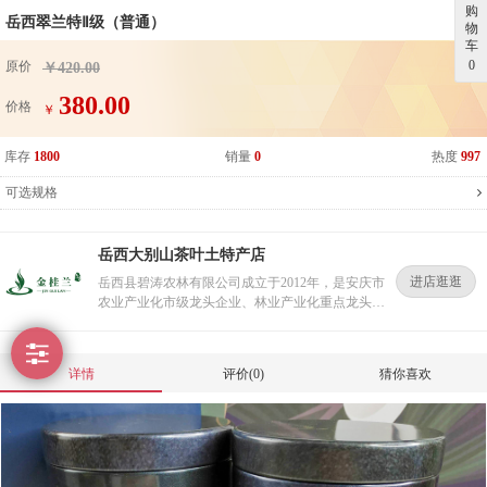
购
岳西翠兰特Ⅱ级（普通）
物
车
0
原价
￥420.00
380.00
价格
￥
库存
1800
销量
0
热度
997
可选规格
岳西大别山茶叶土特产店
进店逛逛
岳西县碧涛农林有限公司成立于2012年，是安庆市
农业产业化市级龙头企业、林业产业化重点龙头企
业、爱心企业、注册资本500万元。致力于绿色环
保的理念，专注于绿色、有机的特色农副产品、茶
叶生产，加工，销售。 公司拥有有机茶叶标准示范
详情
评价(0)
猜你喜欢
基地462亩，公司建有标准化茶叶加工厂，年加工
各类茶叶500多吨。荣获2018年第十二届中国西安
国际茶业博览会“金奖