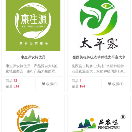
兰投资发展有限公司战略合作伙
伴。 林兰茶人践行“踏踏实实做
人，认认真真做茶”理念，立
志：“每一杯茶都值得您信赖。”
康生源农特优品
岳西美程传统农耕种植太平寨大米
康生源农特优品，产品源自大别山
岳西县古坊乡“上坊村”水稻种植特
腹地岳西县，主打产品为岳西翠
点昼夜温差大，水稻种植周期150天
兰、高山茶油、当地农特产品，我
以上，插秧比其他地方早半个月，
商品
25
商品
4
们始终坚持康养·品质·生活为宗
收割稻谷迟半个月。有句谚语:“身
收藏(0)
收藏(1)
销量
634
销量
164
旨，致力于打造感动人心的区域优
上不绑三两棉，别到古坊来插田”意
良产品。
思插秧时，温度低。 太平寨大米 不
施化肥 不打农药 人工除草 自然生
长