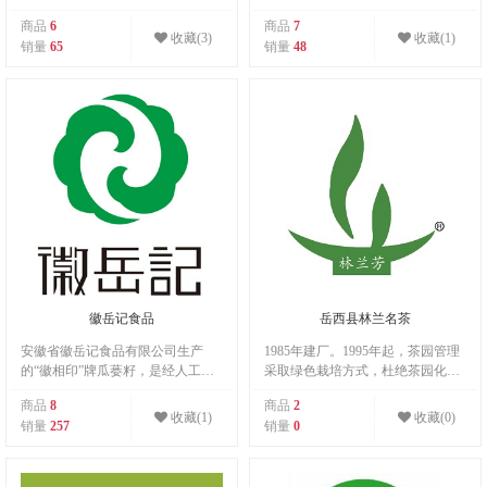
列，要求按标准采、提手采，保持
商品
6
商品
7
芽叶完整、新鲜、匀净，对传统茶
收藏(3)
收藏(1)
销量
65
销量
48
叶品质的极致追求。
徽岳记食品
岳西县林兰名茶
安徽省徽岳记食品有限公司生产
1985年建厂。1995年起，茶园管理
的“徽相印”牌瓜蒌籽，是经人工精
采取绿色栽培方式，杜绝茶园化学
选，采用现代美食配方。传承古老
污染。产品从未检出农药残留，重
商品
8
商品
2
徽派手工炒制工艺精心加工而成，
金属含量远低于国家、国际有机茶
收藏(1)
收藏(0)
销量
257
销量
0
其形均匀、丰腴、饱满，其味绵
标准。 2021年获评中国茶叶品质评
润、脆香，令您余味悠长.....
价绿茶类五星名茶，排名安徽省第
一，全国第三。 2022年成为安徽翠