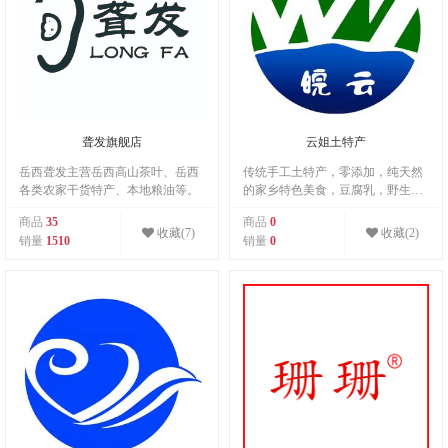
聋发旗舰店
云姐土特产
岳西聋发主营岳西高山茶叶、岳西
传统手工土特产，零添加，纯天然
各类农家干货特产、本地粮油等。
的家乡特色美食，豆腐乳，野生葛
根粉，蜂蜜，绿豆豆粑，各种杂粮
商品
35
商品
0
豆粑，猪血丸子！
收藏(7)
收藏(2)
销量
1510
销量
0