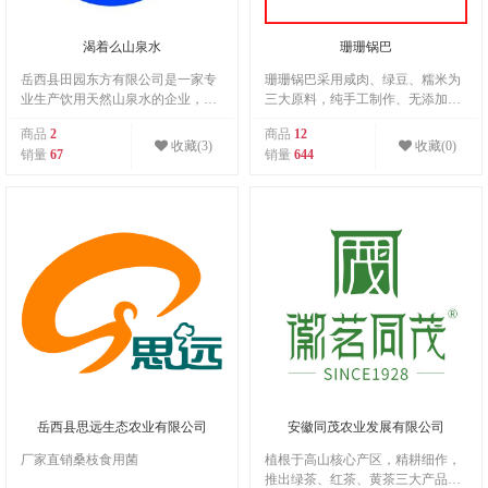
渴着么山泉水
珊珊锅巴
岳西县田园东方有限公司是一家专
珊珊锅巴采用咸肉、绿豆、糯米为
业生产饮用天然山泉水的企业，位
三大原料，纯手工制作、无添加、
于风景秀丽的五河镇叶河村。五河
非油炸，营养价值高，香气浓郁，
商品
2
商品
12
镇境内河流星罗密布，是皖水潜水
色泽金黄、腊肉的咸美，豆子的酥
收藏(3)
收藏(0)
销量
67
销量
644
河支流的发源地，除五河、铁强
脆，耐嚼有劲道，回味绵长、香味
河、河南河、响山河、桃李河五条
扑鼻、直咽口水。
大河以外，还有四级以上河流27
条。这里是大别山南麓的深山区，
有妙道山国家级森林公园，海拔高
度1465米，与有“皖母山”之称的明
堂山（海拔1563米）隔河相望，
与“中华禅宗第一山”司空山（海拔
1227米）隔山相连。这里的地下水
资源极为丰富，在全国的水资源调
查中发现，水质稀有，富含偏硅
岳西县思远生态农业有限公司
安徽同茂农业发展有限公司
厂家直销桑枝食用菌
植根于高山核心产区，精耕细作，
推出绿茶、红茶、黄茶三大产品系