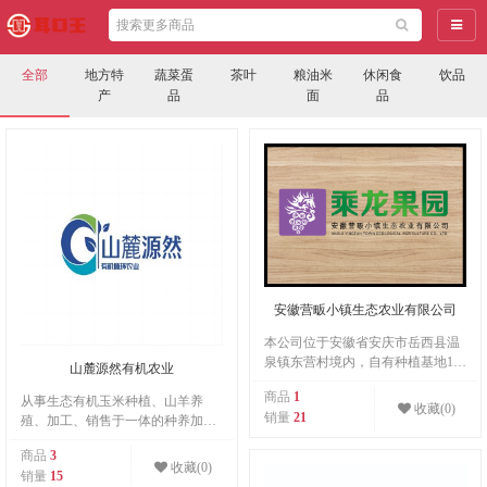
导航
全部
地方特
蔬菜蛋
茶叶
粮油米
休闲食
饮品
产
品
面
品
安徽营畈小镇生态农业有限公司
本公司位于安徽省安庆市岳西县温
泉镇东营村境内，自有种植基地108
山麓源然有机农业
余亩，主产葡萄、柑橘等水果。
商品
1
从事生态有机玉米种植、山羊养
收藏(0)
销量
21
殖、加工、销售于一体的种养加结
合循环企业，致力于为广大消费者
商品
3
提供天然有机绿色、营养丰富、品
收藏(0)
销量
15
质高端的健康产品。旨在以种促