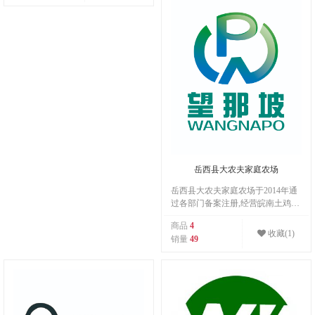
养，以养殖产生的有机肥从事种
植，从而达到生态平衡发展的协同
状态。
岳西县大农夫家庭农场
岳西县大农夫家庭农场于2014年通
过各部门备案注册,经营皖南土鸡的
共育、孵化、成年鸡饲养和销售。
商品
4
多年来，致力于本地土鸡的繁养工
收藏(1)
销量
49
作,坚持生态自然,无抗不添加的原
则,用心服务广大消费者。