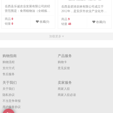
岳西县乐诚农业发展有限公司的经
岳西县碧涛农林有限公司成立于
营范围是：食用植物油（全精炼）
2012年，是安庆市农业产业化市级
加工、销售；山茶籽、农副产品收
龙头企业、林业产业化重点龙头企
商品
0
商品
9
购、销售；绿化苗木、经济苗木、
业、爱心企业、注册资本500万元。
收藏(0)
收藏(0)
销量
0
销量
48
花卉种植、销售；中药材种植、收
致力于绿色环保的理念，专注于绿
购、销售；建筑工程的施工；建筑
色、有机的特色农副产品、茶叶生
劳务分包。
产，加工，销售。 公司拥有有机茶
加载更多
叶标准示范基地462亩，公司建有标
准化茶叶加工厂，年加工各类茶叶
500多吨。荣获2018年第十二届中国
西安国际茶业博览会“金奖
购物指南
产品服务
购物流程
购物卡
支付方式
意见反馈
售后服务
关于我们
卖家服务
关于我们
商家入驻
隐私协议
商家入驻必读
不当竞争举报
用户服务协议