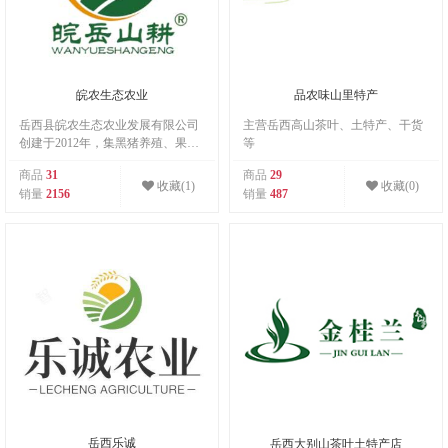
皖农生态农业
品农味山里特产
岳西县皖农生态农业发展有限公司
主营岳西高山茶叶、土特产、干货
创建于2012年，集黑猪养殖、果蔬
等
种植、民宿、乡村旅游等为一体的
商品
31
商品
29
现代化庄园，致力于乡村农业绿色
收藏(1)
收藏(0)
销量
2156
销量
487
发展，以绿色、生态、环保为宗
旨，优质的食材为信念，努力打造
出一站式服务，实现生态、自然与
可持续发展相结合，以实现生态效
益与社会效益的统一。公司以安徽
岳西特色产品主题命名的“皖岳山
耕“为商标，将公司产品80%已上销
往江浙沪等长三角地区。
岳西乐诚
岳西大别山茶叶土特产店