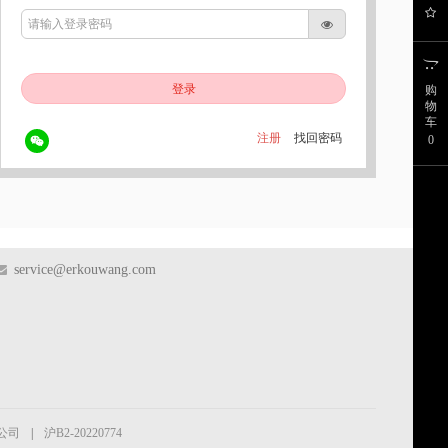
登录
购
物
车
注册
找回密码
0
service@erkouwang.com
公司
|
沪B2-20220774