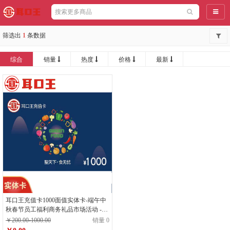
导航
筛选出
1
条数据
综合
销量
热度
价格
最新
耳口王充值卡1000面值实体卡-端午中
秋春节员工福利商务礼品市场活动 -耳
口王
￥200.00-1000.00
销量 0