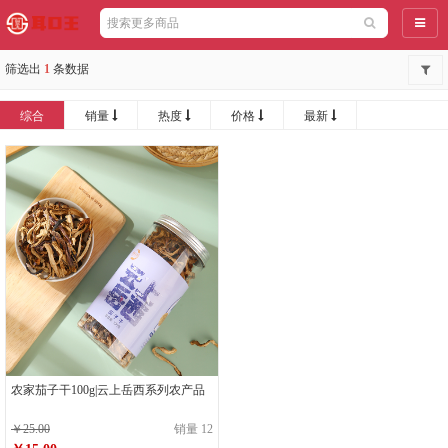
导航
筛选出
1
条数据
综合
销量
热度
价格
最新
农家茄子干100g|云上岳西系列农产品
￥25.00
销量 12