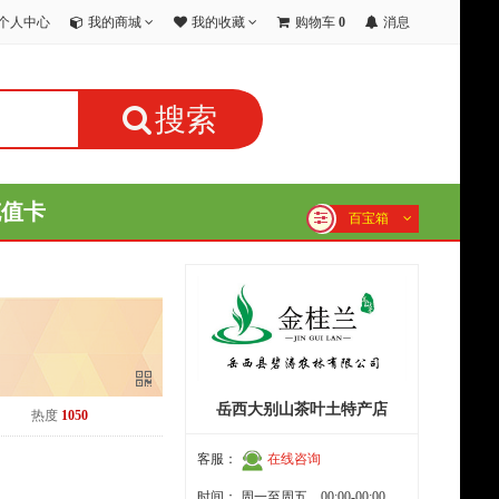
个人中心
我的商城
我的收藏
购物车
0
消息
搜索
充值卡
百宝箱
岳西大别山茶叶土特产店
热度
1050
客服：
在线咨询
时间：
周一至周五
，
00:00-00:00