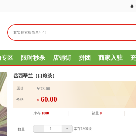
动专区
限时秒杀
店铺街
拼团
商家入驻
岳西翠兰（口粮茶）
原价
￥78.00
60.00
价格
￥
库存
1800
销量
0
-
+
库存
1800
袋
数量