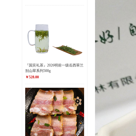
『国宾礼茶』2026明前一级岳西翠兰
别山翠系列500g
￥528.00