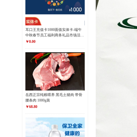
耳口王充值卡1000面值实体卡-端午
中秋春节员工福利商务礼品市场活动
-耳口王
￥0.00
岳西正宗纯粮喂养 黑毛土猪肉 带骨
腰条肉 1000g装
￥68.80