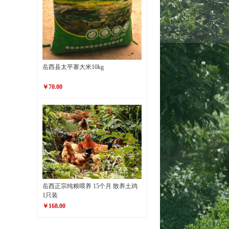
岳西县太平寨大米10kg
￥70.00
岳西正宗纯粮喂养 15个月 散养土鸡
1只装
￥168.00