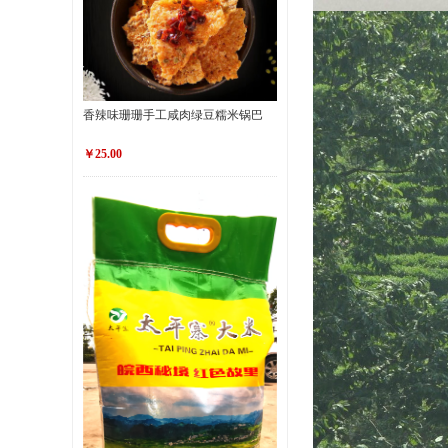
香辣味珊珊手工咸肉绿豆糯米锅巴
￥25.00