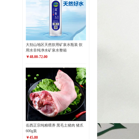
大别山地区天然饮用矿泉水瓶装 饮
用水非纯净水矿泉水整箱
￥48.00-72.00
岳西正宗纯粮喂养 黑毛土猪肉 猪爪
600g装
￥45.80