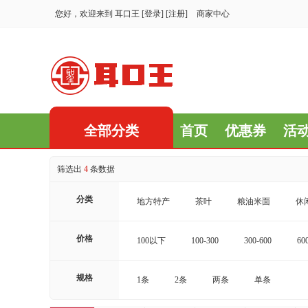
您好，欢迎来到
耳口王
[
登录
] [
注册
]
商家中心
全部分类
首页
优惠券
活
筛选出
4
条数据
分类
地方特产
茶叶
粮油米面
休
价格
100以下
100-300
300-600
60
16000-20000
20000以上
规格
1条
2条
两条
单条