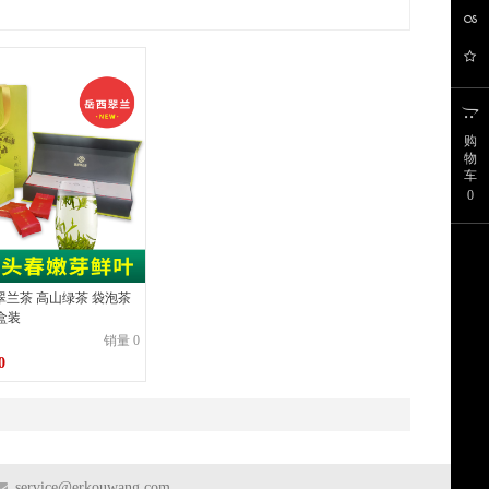
购
物
车
0
翠兰茶 高山绿茶 袋泡茶
礼盒装
销量 0
0
8.00
298.00
service@erkouwang.com