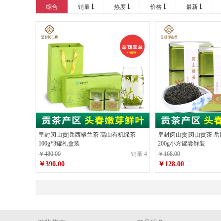
综合
销量
热度
价格
最新
皇封闵山贡|岳西翠兰茶 高山有机绿茶
皇封闵山贡|闵山贡茶 岳
100g*3罐礼盒装
200g小方罐尝鲜装
￥480.00
销量 4
￥168.00
￥390.00
￥128.00
原价
￥480.00
原价
￥168.00
￥390.00
￥128.00
价格
价格