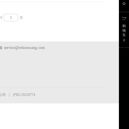
到
页
购
物
车
0
service@erkouwang.com
公司
|
沪B2-20220774