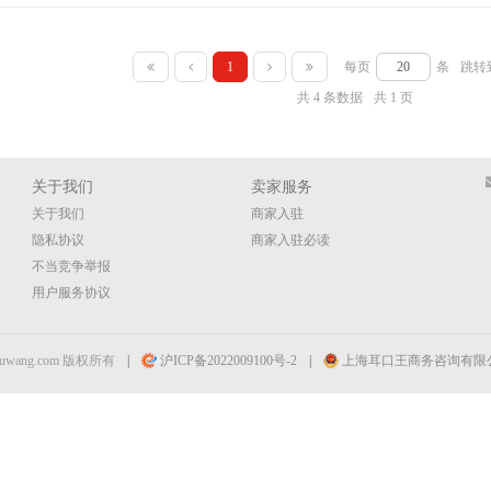
1
每页
条
跳转
共 4 条数据
共 1 页
关于我们
卖家服务
关于我们
商家入驻
隐私协议
商家入驻必读
不当竞争举报
用户服务协议
ouwang.com 版权所有
|
沪ICP备2022009100号-2
|
上海耳口王商务咨询有限